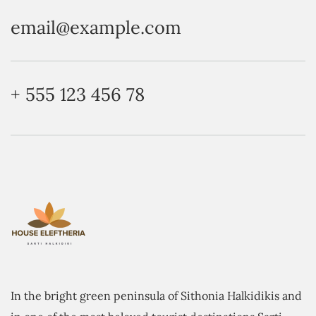
email@­example.com
+ 555 123 456 78
In the bright green peninsula of Sithonia Halkidikis and